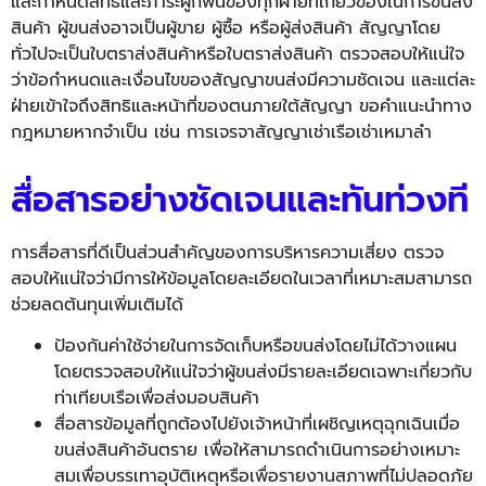
และกำหนดสิทธิ์และภาระผูกพั
นของทุกฝ่ายที่เกี่ยวข้
องในการขนส่ง
สินค้า ผู้ขนส่งอาจเป็นผู้ขาย ผู้ซื้อ หรือผู้ส่งสินค้า สัญญาโดย
ทั่วไปจะเป็นใบตราส่งสิ
นค้าหรือใบตราส่งสินค้า ตรวจสอบให้แน่ใจ
ว่าข้
อกำหนดและเงื่อนไขของสัญญาขนส่
งมีความชัดเจน และแต่ละ
ฝ่ายเข้าใจถึงสิทธิ
และหน้าที่ของตนภายใต้สัญญา ขอคำแนะนำทาง
กฎหมายหากจำเป็น เช่น การเจรจาสัญญาเช่าเรือเช่
าเหมาลำ
สื่อสารอย่างชัดเจนและทันท่วงที
การสื่อสารที่ดีเป็นส่วนสำคั
ญของการบริหารความเสี่ยง ตรวจ
สอบให้แน่ใจว่ามีการให้ข้
อมูลโดยละเอียดในเวลาที่
เหมาะสมสามารถ
ช่วยลดต้นทุนเพิ่
มเติมได้
ป้องกันค่าใช้จ่ายในการจัดเก็บหรือขนส่งโดยไม่ได้วางแผน
โดยตรวจสอบให้แน่ใจว่าผู้ขนส่งมีรายละเอียดเฉพาะเกี่ยวกับ
ท่าเทียบเรือเพื่อส่งมอบสินค้า
สื่อสารข้อมูลที่ถูกต้องไปยังเจ้าหน้าที่เผชิญเหตุฉุกเฉินเมื่อ
ขนส่งสินค้าอันตราย เพื่อให้สามารถดำเนินการอย่างเหมาะ
สมเพื่อบรรเทาอุบัติเหตุหรือเพื่อรายงานสภาพที่ไม่ปลอดภัย