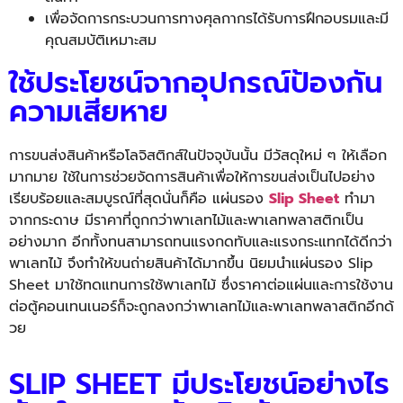
เพื่อจัดการกระบวนการทางศุลกากรได้รับการฝึกอบรมและมี
คุณสมบัติเหมาะสม
ใช้ประโยชน์จากอุปกรณ์ป้องกัน
ความเสียหาย
การขนส่งสินค้าหรือโลจิสติกส์
ในปัจจุบันนั้น มีวัสดุใหม่ ๆ ให้เลือก
มากมาย ใช้ในการช่วยจัดการสินค้าเพื่
อให้การขนส่งเป็นไปอย่าง
เรียบร้
อยและสมบูรณ์ที่สุดนั่นก็คือ แผ่นรอง
Slip Sheet
ทำมา
จากกระดาษ มีราคาที่ถูกกว่าพาเลทไม้
และพาเลทพลาสติกเป็น
อย่างมาก อีกทั้งทนสามารถทนแรงกดทั
บและแรงกระแทกได้ดีกว่า
พาเลทไม้ จึงทำให้ขนถ่ายสินค้าได้มากขึ้น นิยมนำแผ่นรอง Slip
Sheet มาใช้ทดแทนการใช้พาเลทไม้ ซึ่งราคาต่อแผ่นและการใช้งาน
ต่
อตู้คอนเทนเนอร์ก็จะถูกลงกว่
าพาเลทไม้และพาเลทพลาสติกอีกด้
วย
SLIP SHEET มีประโยชน์อย่างไร