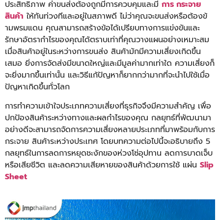
ประสิทธิภาพ ค่าขนส่งต้องถูกมีการควบคุ
มและมี
การ กระจาย
สินค้า
ให้ทันท่วงทีและอยู่
ในสภาพดี ไม่ว่าคุณจะขนส่งหรือต้องข้
ามพรมแดน คุณสามารถสร้างข้อได้เปรี
ยบทางการแข่งขันและ
รักษาอั
ตรากำไรของคุณได้ตราบเท่าที่คุ
ณวางแผนอย่างเหมาะสม
เมื่อสินค้าอยู่ในระหว่
างการขนส่ง สินค้ามักมีความเสี่ยงเกิดขึ้
น
เสมอ ยิ่งการจัดส่งมีขนาดใหญ่และมีมู
ลค่ามากเท่าใด ความเสี่ยงก็
จะยิ่งมากขึ้นเท่
านั้น และวิธีแก้ปัญหาก็ยากกว่ามากที่
จะนำไปใช้เมื่อ
ปัญหาเกิดขึ้นทั่
วโลก
การทำความเข้าใจประเภทความเสี่
ยงที่ธุรกิจจึงมีความสำคัญ เพื่อ
ปกป้องสินค้าระหว่
างทางและผลกำไรของคุณ กลยุทธ์ที่พัฒนามา
อย่างดี
จะสามารถจัดการความเสี่
ยงหลายประเภทที่มาพร้อมกับการ
กระจาย สินค้าระหว่างประเทศ โดยบทความต่อไปนี้จะอธิบายถึง 5
กลยุทธ์ในการลดการหยุดชะงั
กของห่วงโซ่อุปทาน ลดการบาดเจ็บ
หรือเสียชีวิต และลดความเสียหายของสินค้าด้
วยการใช้ แผ่น
Slip
Sheet