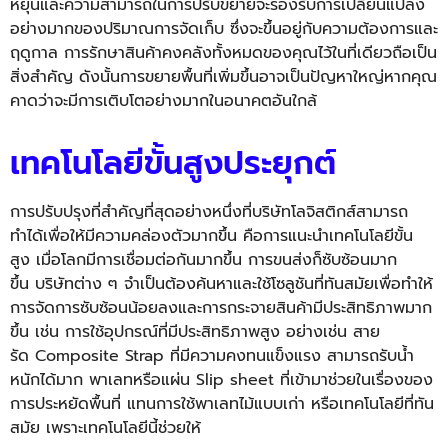
หยุ่
นและความสามารถในการปรั
บขยายจะรองรับการเปลี่ยนแปลง
อย่
างมากของปริมาณการจัดเก็บ ซึ่งจะขึ้นอยู่กับความต้
องการและ
ฤดูกาล
การรักษาสินค้
าคงคลังทั้งหมดของคุณไว้ในที่
เดียวถือเป็น
สิ่งสำคัญ ดังนั้นการขยายพื้นที่เพิ่มขึ้
นอาจเป็นปัญหาใหญ่หากคุณ
คาดว่
าจะมีการเติบโตอย่
างมากในอนาคตอันใกล้
เทคโนโลยีขั้นสูงประยุกต์
การปรับปรุงที่สำคัญที่สุดอย่
างหนึ่งที่บริษัทโลจิสติกส์
สามารถ
ทำได้เพื่อให้มีความคล่
องตัวมากขึ้น คือการแนะนำเทคโนโลยีขั้น
สูง
เมื่
อโลกมีการเชื่อมต่อกันมากขึ้น การขนส่งก็ซับซ้อนมาก
ขึ้น
บริษั
ทต่าง ๆ จำเป็นต้องค้นหาและใช้โซลูชันที่
ทันสมัยเพื่อทำให้
การจัดการซั
บซ้อนน้อยลงและการกระจายสินค้
ามีประสิทธิภาพมาก
ขึ้น เช่น การใช้อุปกรณ์ที่มีประสิทธิ
ภาพสูง อย่างเช่น
สาย
รัด
Composite Strap
ที่มีความคงทนแข็งแรง สามารถรับน้ำ
หนักได้มาก
พาเลท
หรือแผ่น
Slip sheet
ที่เข้ามาช่วยในเรื่
องของ
การประหยัดพื้นที่ แทนการใช้พาเลทไม้แบบเก่า หรือเทคโนโลยีที่ทัน
สมัย เพราะเทคโนโลยีนี้ช่วยให้