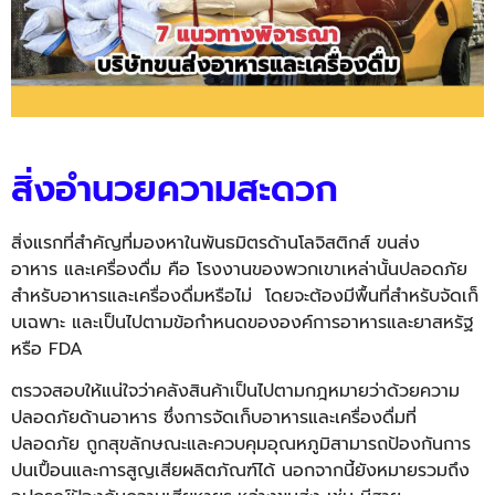
สิ่งอำนวยความสะดวก
สิ่งแรกที่สำคัญที่มองหาในพั
นธมิตรด้านโลจิสติกส์ ขนส่ง
อาหาร และเครื่องดื่ม คือ โรงงานของพวกเขาเหล่านั้นปลอดภั
ย
สำหรับอาหารและเครื่องดื่มหรื
อไม่
โดย
จะต้องมีพื้นที่สำหรับจัดเก็
บเฉพาะ และเป็นไปตามข้อกำหนดของ
องค์
การอาหารและยาสหรัฐ
หรือ
FDA
ตรวจสอบให้แน่ใจว่าคลังสินค้
าเป็นไปตามกฎหมายว่าด้
วยความ
ปลอดภัยด้านอาหาร
ซึ่ง
การจัดเก็บอาหารและเครื่
องดื่มที่
ปลอดภัย ถูกสุขลักษณะและควบคุมอุณหภูมิ
สามารถป้องกันการ
ปนเปื้
อนและการสูญเสียผลิตภัณฑ์ได้ นอกจากนี้ยังหมายรวมถึง