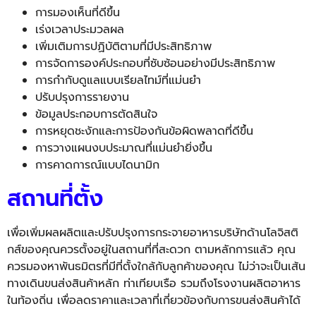
การมองเห็นที่ดีขึ้น
เร่งเวลาประมวลผล
เพิ่มเติมการปฏิบัติตามที่มีประสิทธิภาพ
การจัดการองค์ประกอบที่ซับซ้อนอย่างมีประสิทธิภาพ
การกำกับดูแลแบบเรียลไทม์ที่แม่นยำ
ปรับปรุงการรายงาน
ข้อมูลประกอบการตัดสินใจ
การหยุดชะงักและการป้องกันข้อผิดพลาดที่ดีขึ้น
การวางแผนงบประมาณที่แม่นยำยิ่งขึ้น
การคาดการณ์แบบไดนามิก
สถานที่ตั้ง
เพื่อเพิ่มผลผลิตและปรับปรุ
งการกระจายอาหารบริษัทด้านโลจิ
สติ
กส์ของคุณควรตั้งอยู่
ในสถานที่ที่สะดวก
ตามหลั
กการแล้ว คุณ
ควรมองหาพันธมิตรที่มีที่ตั้
งใกล้กับลูกค้าของคุณ ไม่ว่าจะเป็นเส้น
ทางเดินขนส่งสิ
นค้าหลัก ท่าเทียบเรือ รวมถึงโรงงานผลิตอาหาร
ในท้องถิ่
น เพื่อลดราคาและเวลาที่เกี่ยวข้
องกับการขนส่งสินค้าได้