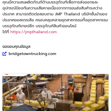
คุณมีความสน
ผลิตภัณฑ์ด้
านบรรจุภัณฑ์เพื่อการส่
งออกและ
อุปกรณ์ป้องกันความเสี
ยหายเนื่องจากการขนส่งสินค้
าระหว่าง
ประเทศ สามารถติดต่อสอบถาม
JMP Thailand
บริษัทชั้นนำของ
ประเทศออสเตรเลี
ย ครอบคลุมหลายอุตสาหกรรมทั้งอุ
ตสาหกรรม
บรรจุภัณฑ์ขายปลีก บรรจุภัณฑ์สินค้าออนไลน์
ได้ที่
https://jmpthailand.com
ขอขอบคุณข้อมูล
bridgetowntrucking.com