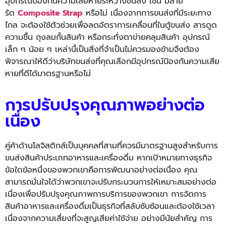
อุปกรณ์
ป้องกันความเสียหายระหว่างขนส่ง เช่น มี
สาย
รัด
Composite Strap
หรือไม่ เนื่องจากการขนส่งที่มี
ระยะทาง
ไกล จะต้องใช้ตัวช่วยเพื่อลดอั
ตราการเคลื่อนที่ในตู้ขนส่ง สารดูด
ความชื้น ถุงลมกั้นสินค้า หรือกระทั่งตาข่ายคลุมสินค้า อุปกรณ์
เล็ก ๆ น้อย ๆ เหล่านี้เป็นสิ่งที่จำเป็นไม่
ควรมองข้ามจึงต้อง
พิจารณาให้ดี
ว่าบริษัทขนส่งที่คุณเลือกมีอุ
ปกรณ์ป้องกันความเสีย
หายที่ดี
ได้มาตรฐานหรือไม่
การปรับปรุงคุณภาพอย่างต่อ
เนื่อง
คู่ค้าด้านโลจิสติกส์เป็นบุ
คคลที่สามที่ควรมีมาตรฐานสู
งสำหรับการ
ขนส่งสินค้
าประเภทอาหารและเครื่องดื่ม
หาก
เป้าหมายทางธุรกิจ
ข้อใดข้อหนึ่
งของพวกเขาคือการพัฒนาอย่างต่
อเนื่อง คุณ
สามารถมั่นใจได้ว่
าพวกเขาจะปรับกระบวนการให้
เหมาะสมอย่างต่อ
เนื่องเพื่อปรั
บปรุงคุณภาพการบริการของพวกเขา
การจัดการ
สินค้าอาหารและเครื่
องดื่มเป็นธุรกิจที่สลับซับซ้
อนและต้องใช้เวลา
เนื่
องจากความเสี่ยงที่จะสูญเสียค่
าใช้จ่าย อย่างมีนัยสำคัญ
การ