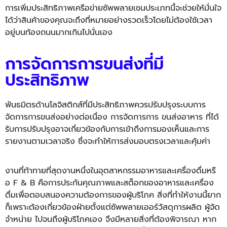
การเพิ่มประสิทธิภาพเครือข่ายซั
พพลายเชนประเภทนี้จะช่วยให้มั่
นใจ
ได้ว่าสินค้าของคุณจะถึงที่
หมายอย่างรวดเร็วโดยไม่ต้องใช้
เวลา
อยู่บนท้องถนนมากเกินไปนั่
นเอง
การจัดการการขนส่งที่มี
ประสิทธิภาพ
พันธมิตรด้านโลจิสติกส์ที่มี
ประสิทธิภาพควรปรับปรุ
งระบบการ
จัดการการขนส่งอย่างต่
อเนื่อง
การจัดการการ ขนส่งอาหาร ที่ได้
รับการปรับปรุงอาจเกี่
ยวข้องกับการเข้าถึงการมองเห็
นและการ
รายงานตามเวลาจริง ซึ่งจะทำให้การส่
งมอบตรงเวลาและคุ้มค่า
งานที่ท้าทายที่สุดงานหนึ่งในอุ
ตสาหกรรมอาหารและเครื่องดื่มหรื
อ
F & B
คือการประกันคุณภาพและสต็
อกของอาหารและเครื่อง
ดื่มเพื่
อตอบสนองความต้องการของผู้บริ
โภค
สิ่งที่ทำให้งานนี้ยาก
ก็
เพราะต้องเกี่ยวข้องฝ่ายตั้งแต่
ซัพพลายเออร์วัสดุการผลิต ผู้จัด
จำหน่าย ไปจนถึงผู้บริโภคเอง จึงมีหลายสิ่งที่ต้องพิจารณา หาก