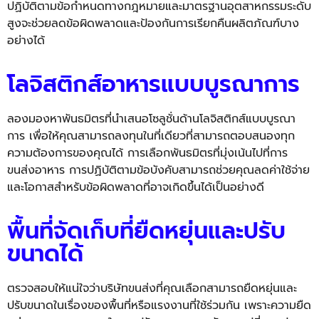
ปฏิบัติ
ตามข้
อกำหนดทางกฎหมายและมาตรฐานอุ
ตสาหกรรมระดับ
สูงจะช่วยลดข้อผิ
ดพลาดและป้องกันการเรียกคืนผลิ
ตภัณฑ์บาง
อย่างได้
โลจิสติกส์อาหารแบบบูรณาการ
ลองมองหาพันธมิตรที่นำเสนอโซลู
ชั่นด้านโลจิสติกส์แบบบูรณา
การ เพื่อให้คุณสามารถลงทุนในที่เดี
ยวที่สามารถตอบสนองทุก
ความต้
องการของคุณได้
การเลือกพันธมิ
ตรที่มุ่งเน้นไปที่การ
ขนส่งอาหาร
การปฏิบัติตามข้อบั
งคับสามารถช่วยคุณลดค่าใช้จ่
าย
และโอกาสสำหรับข้อผิดพลาดที่
อาจเกิดขึ้นได้เป็นอย่างดี
พื้นที่จัดเก็บที่ยืดหยุ่นและปรับ
ขนาดได้
ตรวจสอบให้แน่ใจว่าบริษัทขนส่
งที่คุณเลือกสามารถยืดหยุ่
นและ
ปรับขนาดในเรื่องของพื้นที่
หรือแรงงานที่ใช้ร่วมกัน
เพราะ
ค
วามยืด