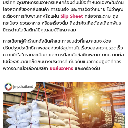
บริโภค อุตสาหกรรมอาหารและเครื่องดื่มมีข้อกำหนดเฉพาะในด้าน
โลจิสติกส์ของคลังสินค้า การขนส่ง และการจัดจำหน่าย ไม่ว่าคุณ
จะต้องการเก็บพาเลทหรือแผ่น
Slip Sheet
กล่องกระดาษ ถุง
กระป๋อง ขวดอาหาร หรือเครื่องดื่ม สิ่งสำคัญคือต้องเลือกพันธ
มิตรด้านโลจิสติกส์มีคุณสมบัติเหมาะสม
การเลือกคู่ค้าด้านคลังสินค้
าและการขนส่งที่เหมาะสมจะช่
วย
ปรับปรุงประสิทธิภาพของห่
วงโซ่อุปทานในเรื่
องของความรวดเร็ว
ความใส่ใจในรายละเอียด และการป้องกันข้อผิดพลาด
บทความ
ต่อ
ไปนี้จะอธิบายเคล็ดลั
บบางประการที่เกี่ยวกั
บแนวทางปฏิบัติที่ควร
พิจารณาเมื่
อเลือกบริษัท
ขนส่งอาหาร
และเครื่องดื่ม