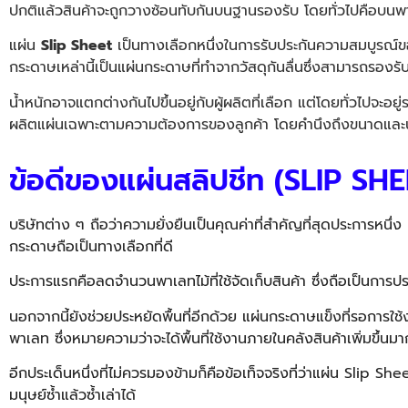
ปกติแล้วสินค้าจะถูกวางซ้อนทับกันบนฐานรองรับ โดยทั่วไปคือบนพาเล
แผ่น
Slip Sheet
เป็นทางเลือกหนึ่งในการรับประกันความสมบูรณ์ขอ
กระดาษ
เหล่านี้เป็นแผ่นกระดาษที่ทำจากวัสดุกันลื่นซึ่งสามารถรองรั
น้ำหนักอาจแตกต่างกันไปขึ้นอยู่กับผู้ผลิตที่เลือก แต่โดยทั่วไปจะ
ผลิตแผ่นเฉพาะตามความต้องการของลูกค้า โดยคำนึงถึงขนาดและน้ำห
ข้อดีของแผ่นสลิปชีท (SLIP SHE
บริษัทต่าง ๆ ถือว่าความยั่งยืนเป็นคุณค่าที่สำคัญที่สุดประการหน
กระดาษ
ถือเป็นทางเลือกที่ดี
ประการแรกคือลดจำนวนพาเลทไม้ที่ใช้จัดเก็บสินค้า ซึ่งถือเป็นการป
นอกจากนี้ยังช่วยประหยัดพื้นที่อีกด้วย แผ่นกระดาษแข็งที่รอกา
พาเลท ซึ่งหมายความว่าจะได้พื้นที่ใช้งานภายในคลังสินค้าเพิ่มขึ้นมา
อีกประเด็นหนึ่งที่ไม่ควรมองข้ามก็คือข้อเท็จจริงที่ว่าแผ่น
Slip She
มนุษย์ซ้ำแล้วซ้ำเล่าได้