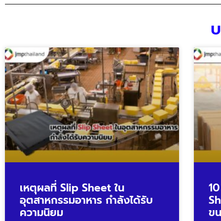
บ
เหตุผลที่ Slip Sheet ใน
10
อุตสาหกรรมอาหาร กำลังได้รับ
Sh
ความนิยม
ขน