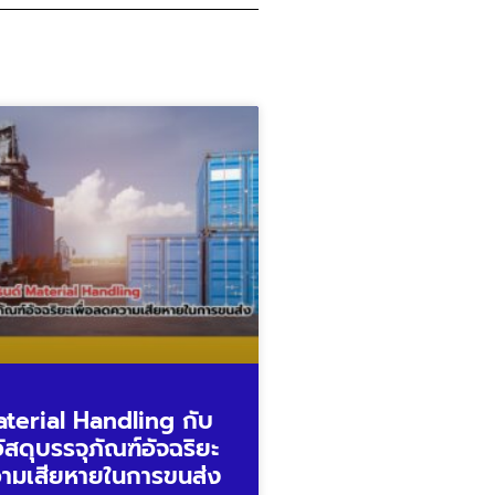
aterial Handling กับ
ัสดุบรรจุภัณฑ์อัจฉริยะ
วามเสียหายในการขนส่ง