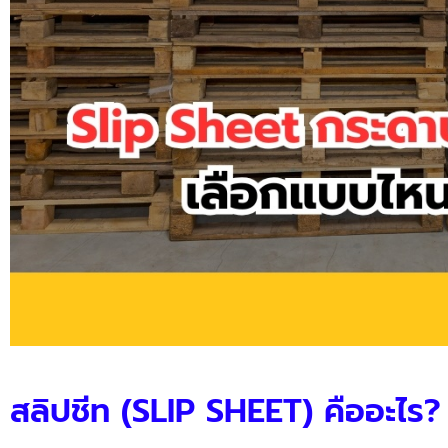
สลิปชีท (SLIP SHEET) คืออะไร?