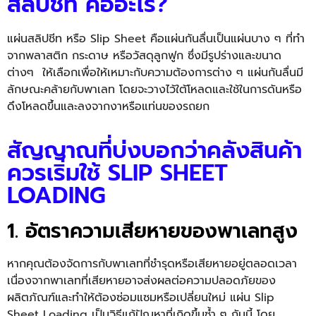
สลิปชีท คืออะไร?
แผ่นสลิปชีท หรือ
Slip Sheet
คือแผ่นกันลื่นเป็นแผ่นบาง ๆ ที่ทำ
จากพลาสติก กระดาษ หรือวัสดุลูกฟูก ซึ่งมีรูปร่างและขนาด
ต่างๆ ให้เลือกเพื่อให้เหมาะกับความต้องการต่าง ๆ แผ่นกันลื่นมี
ลักษณะคล้ายกับพาเลท โดยจะวางไว้ใต้โหลดและใช้ในการดันหรือ
ดึงโหลดขึ้นและลงจากงาหรือแท่นของรถยก
สัญญาณที่บ่งบอกว่าคลังสินค้า
ควรเริ่มใช้ SLIP SHEET
LOADING
1. อัตราความเสียหายของพาเลทสูง
หากคุณต้องจัดการกับพาเลทที่ชำรุดหรือเสียหายอยู่ตลอดเวลา
เนื่องจากพาเลทที่เสียหายอาจส่งผลต่อความปลอดภัยของ
ผลิตภัณฑ์และทำให้ต้องซ่อมแซมหรือเปลี่ยนใหม่ แผ่น
Slip
Sheet Loading
เป็นวิธีแก้ปัญหาที่เกิดขึ้นซ้ำ ๆ กันนี้ โดย