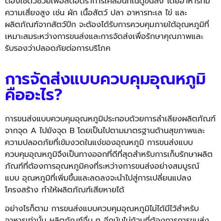
ต้องใช้ตัวช่
วยเพื่อลดอัตราการเคลื่อนที่
ในตู้ขนส่ง โดยอาหารที่มี
ความเสี่ยงสูง เช่น ผัก เนื้อสัตว์ ปลา อาหารทะเล ไข่ และ
ผลิตภัณฑ์จากสัตว์ปีก จะต้องได้รับการควบคุมภายใต้อุ
ณหภูมิที่
เหมาะสมระหว่างการขนส่
งและการจัดส่งเพื่อรักษาคุ
ณภาพและ
รับรองว่าปลอดภัยต่
อการบริโภค
การจัดส่งแบบควบคุมอุณหภูมิ
คืออะไร?
การขนส่งแบบควบคุมอุณหภูมิ
ประกอบด้วยการลำเลียงผลิตภัณฑ์
จากจุด A ไปยังจุด B โดยเป็นไปตามมาตรฐานด้านสุ
ขภาพและ
ความปลอดภัยที่เข้
มงวดในแง่ของอุณหภูมิ การขนส่งแบบ
ควบคุมอุณหภูมิจึ
งเป็นทางออกที่ดีที่สุดสำหรั
บการเก็บรักษาผลิต
ภัณฑ์ที่ต้
องการอุณหภูมิคงที่ระหว่
างการขนส่งอย่างสมบูรณ์
แบบ อุ
ณหภูมิที่เพิ่มขึ้
นและลดลงจะนำไปสู่การเปลี่
ยนแปลง
โครงสร้าง ทำให้ผลิตภัณฑ์เสียหายได้
อย่างไรก็ตาม การขนส่งแบบควบคุมอุณหภูมิไม่
ได้มีไว้สำหรับ
อาหารเท่านั้น
ผลิตภัณฑ์อื่น ๆ อีกนับไม่ถ้วนที่ต้องการการขนส่
ง