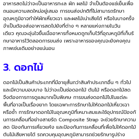
อาหารสดไม่ว่าจะเป็นอาหารทะเล ผัก ผลไม้ จำเป็นต้องแช่เย็นเพื่
อ
ถนอมความสดใหม่อยู่เสมอ การขนส่งปกติที่ไม่สามารถรั
กษา
อุณหภูมิอาจทำให้ผักเหี่
ยวเฉา และผลไม้เน่าเสียได้ หรือในบางครั้ง
จำเป็นต้องส่
งอาหารสดไปยังที่ต่าง ๆ หลายแห่งภายในวัน
เดียว คุณจะอุ่
นใจขึ้นเมื่ออาหารทั้งหมดถูกเก็
บไว้ที่อุณหภูมิที่เก็บรั
กษาอาหารไว้ตลอดการขนส่ง เพราะอาหารของคุณจะยังคงคุ
ณ
ภาพเช่นเดิมอย่างแน่นอน
3. ดอกไม้
ดอกไม้เป็นสินค้าประเภทที่มี
อายุสั้นกว่าสินค้าประเภทอื่น ๆ ทั่วไป
และมีความบอบบาง ไม่ว่าจะเป็นช่อดอกไม้ ต้นไม้ หรือดอกไม้สด
จึงต้องการการดูแลมากเป็นพิเศษ การขนส่งดอกไม้ไปในแต่ละ
พื้นที่
อาจเป็นเรื่องยาก โดยเฉพาะการรักษาไม่ให้ดอกไม้
เหี่ยวเฉา
หรือช้ำ การรักษาดอกไม้ในอุณหภูมิที่
เหมาะสมและใช้อุปกรณ์ป้องกั
นการเคลื่อนที่อย่างสายรัด Composite Strap จะช่วยรักษาความ
สด ป้องกันการเหี่ยวแห้ง และป้องกันการเคลื่อนที่เพื่
อไม่ให้ดอกไม้
ต้นไม้เสียหายได้
รถควบคุมอุณหภูมิสามารถช่วยรั
กษารูปร่าง