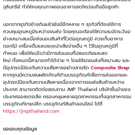
จุลินทรี
ย์ ทำให้คงคุณภาพของอาหารสดใหม่
จนถึงมือลูกค้า
นอกจากธุรกิจข้างต้นแล้วยังมีอี
กหลาย ๆ ธุรกิจที่ต้องใช้การ
ควบคุมอุ
ณหภูมิระหว่างขนส่ง โดยคุณจะต้องใช้ความระมัดระวั
งอ
ย่างเหมาะสมเมื่อส่งมอบสินค้
าที่ไวต่ออุณหภูมิ ควรเก็บอาหาร
ดอกไม้ เครื่องดื่มและของเน่าเสียง่
ายอื่น ๆ ไว้ในอุณหภูมิที่
กำหนด เพื่อให้แน่ใจว่ามีการส่งมอบที่
ปลอดภัยและสด
ใหม่ ทั้งหมดนี้
สามารถทำได้ง่าย ๆ โดยใช้รถขนส่งที่เหมาะสม และ
มีอุปกรณ์ป้องกันความเสี
ยหายอย่างสายรัด
Composite Strap
หากคุณมีความสนผลิตภัณฑ์ด้
านบรรจุภัณฑ์เพื่อการส่
งออกและ
อุปกรณ์ป้องกันความเสี
ยหายเนื่องจากการขนส่งสินค้
าระหว่าง
ประเทศ สามารถติดต่อสอบถาม JMP Thailand บริษัทชั้นนำของ
ประเทศออสเตรเลี
ย ครอบคลุมหลายอุตสาหกรรมทั้งอุ
ตสาหกรรม
บรรจุภัณฑ์ขายปลีก บรรจุภัณฑ์สินค้าออนไลน์ ได้ที่
https://jmpthailand.com
ขอขอบคุณข้อมูล