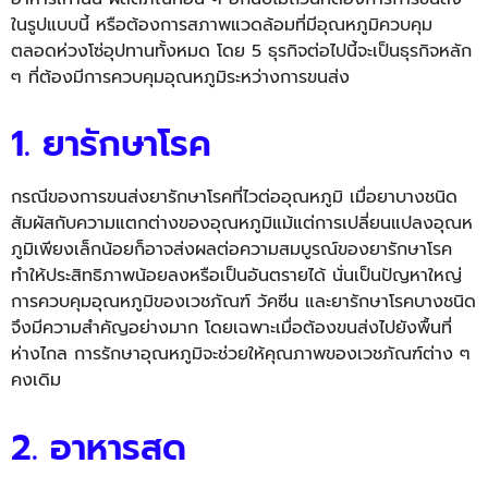
ในรูปแบบนี้ หรือต้องการสภาพแวดล้อมที่มีอุ
ณหภูมิควบคุม
ตลอดห่วงโซ่อุ
ปทานทั้งหมด โดย 5 ธุรกิจต่อไปนี้จะเป็นธุรกิจหลัก
ๆ ที่ต้องมีการควบคุมอุณหภูมิ
ระหว่างการขนส่ง
1. ยารักษาโรค
กรณีของการขนส่งยารักษาโรคที่
ไวต่ออุณหภูมิ เมื่อยาบางชนิด
สัมผัสกั
บความแตกต่างของอุณหภูมิแม้แต่
การเปลี่ยนแปลงอุณห
ภูมิเพียงเล็
กน้อยก็อาจส่งผลต่อความสมบูรณ์
ของยารักษาโรค
ทำให้ประสิทธิภาพน้อยลงหรือเป็
นอันตรายได้ นั่นเป็นปัญหาใหญ่
การควบคุมอุณหภูมิของเวชภัณฑ์ วัคซีน และยารักษาโรคบางชนิด
จึงมี
ความสำคัญอย่างมาก โดยเฉพาะเมื่อต้องขนส่งไปยังพื้
นที่
ห่างไกล การรักษาอุณหภูมิจะช่วยให้คุ
ณภาพของเวชภัณฑ์ต่าง ๆ
คงเดิม
2. อาหารสด