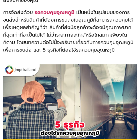
ส่งสินค้
าของคุณ
การจัดส่งด้วย
รถควบคุมอุณหภูมิ
เ
ป็นหนึ่งในรูปแบบของการ
ขนส่
งสำหรับสินค้าที่ต้องการขนส่
งในอุณภูมิที่สามารถควบคุมได้
เพื่อเหตุผลสำคัญที่ว่า สินค้าที่ส่งมือลูกค้าจะต้องมี
คุณภาพมาก
ที่สุดเท่าที่จะเป็
นไปได้ ไม่ว่าระยะทางจะใกล้หรื
อไกลมากเพียงใด
ก็ตาม โดยบทความต่อไปนี้จะอธิบายเกี่
ยวกับการควบคุมอุณหภูมิ
เพื่
อการขนส่ง และ 5 ธุรกิจที่ต้องใช้รถควบคุมอุณหภู
มิ