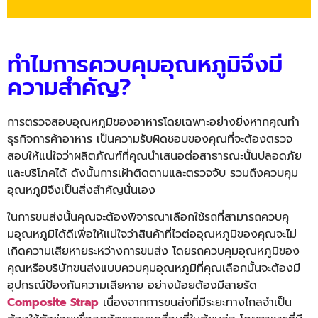
ทำไมการควบคุมอุณหภูมิจึงมี
ความสำคัญ?
การตรวจสอบอุณหภูมิ
ของอาหารโดยเฉพาะอย่างยิ่งหากคุ
ณทำ
ธุรกิจการค้าอาหาร เป็
นความรับผิดชอบของคุณที่จะต้
องตรวจ
สอบให้แน่ใจว่าผลิตภัณฑ์
ที่คุณนำเสนอต่อสาธารณะนั้
นปลอดภัย
และบริโภคได้ ดังนั้
นการเฝ้าติดตามและตรวจจับ รวมถึงควบคุม
อุณหภูมิจึงเป็นสิ่
งสำคัญนั่นเอง
ในการขนส่งนั้นคุณจะต้องพิ
จารณาเลือกใช้รถที่สามารถควบคุ
มอุณหภูมิได้ดีเพื่อให้แน่ใจว่
าสินค้าที่ไวต่ออุณหภูมิของคุ
ณจะไม่
เกิดความเสียหายระหว่
างการขนส่ง โดยรถควบคุมอุณหภูมิ
ของ
คุณหรือบริษัทขนส่งแบบควบคุ
มอุณหภูมิที่คุณเลือกนั้นจะต้
องมี
อุปกรณ์ป้องกันความเสียหาย อย่างน้อยต้องมีสายรัด
Composite Strap
เนื่องจากการขนส่งที่มี
ระยะทางไกลจำเป็น