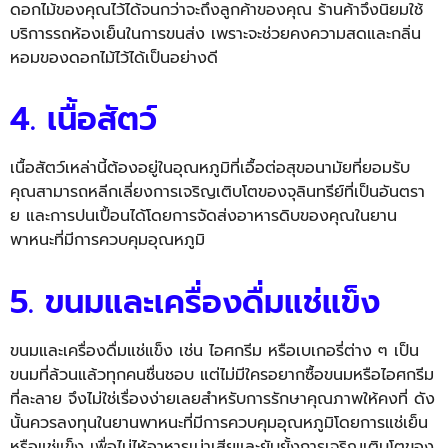
ดอกไม้ของคุณไว้ได้
จนกว่าจะถึงลูกค้าของคุณ ร้านค้าจึงนิยมใช้
บริการรถห้
องเย็นในการขนส่ง เพราะจะช่วยคงความสดและกลิ่
น
หอมของดอกไม้ไว้ได้เป็นอย่างดี
4. เนื้อสัตว์
เนื้อสัตว์เหล่านี้ต้องอยู่ในอุ
ณหภูมิที่เอื้อต่อสุขอนามัยที่
ยอมรับ
คุณสามารถหลีกเลี่ยงการเจริญเติ
บโตของจุลินทรีย์ที่เป็นอั
นตรา
ย และการปนเปื้อนได้
โดยการจัดส่งอาหารดิบของคุ
ณในยาน
พาหนะที่มีการควบคุมอุ
ณหภูมิ
5. ขนมและเครื่องดื่มแช่แข็ง
ขนมและเครื่องดื่มแช่แข็ง เช่น ไอศกรีม หรือเบเกอรี่ต่าง ๆ เป็น
ขนมที่ล้วนแล้วทุกคนชื่นชอบ แต่ไม่มีใครอยากซื้อขนมหรื
อไอศกรีม
ที่ละลาย จึงไม่ใช่เรื่
องง่ายเลยสำหรับการรักษาคุ
ณภาพให้คงที่ ดัง
นั้นควรลงทุนในยานพาหนะที่มี
การควบคุมอุณหภูมิโดยการแช่เย็
น
หรือแช่แข็ง เพื่อไม่ไห้อาหารเน่าเสียและยั
บยั้งการเจริญเติบโตของ